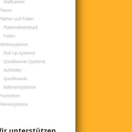
Wallbanner
Planen
Platten und Folien
Plattendirektdruck
Folien
Werbesysteme
Roll-Up-Systeme
Quickbanner-Systeme
Aufsteller
Quickboards
Rahmensysteme
Promotion
Messesysteme
ir unterstützen