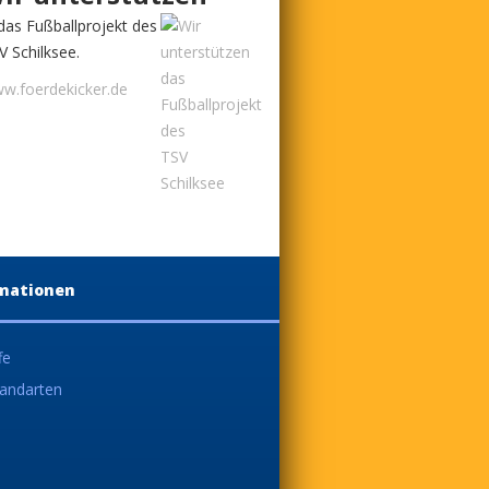
das Fußballprojekt des
V Schilksee.
w.foerdekicker.de
mationen
fe
andarten