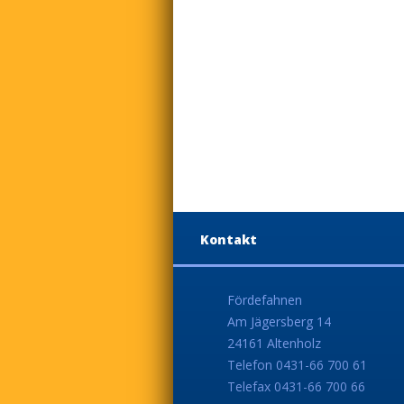
Kontakt
Fördefahnen
Am Jägersberg 14
24161 Altenholz
Telefon 0431-66 700 61
Telefax 0431-66 700 66