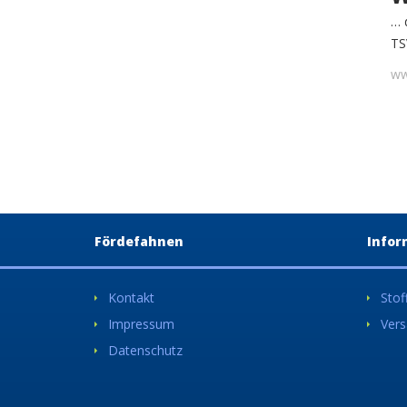
… 
TS
ww
Fördefahnen
Infor
Kontakt
Stof
Impressum
Vers
Datenschutz