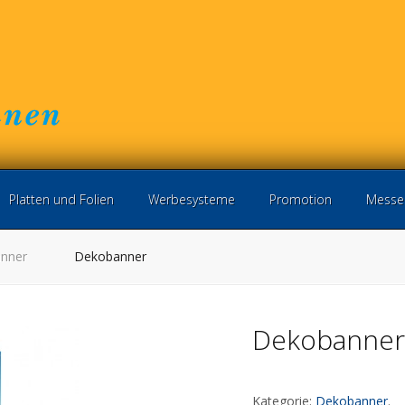
Platten und Folien
Werbesysteme
Promotion
Messe
nner
Dekobanner
Dekobanner
Kategorie:
Dekobanner
.