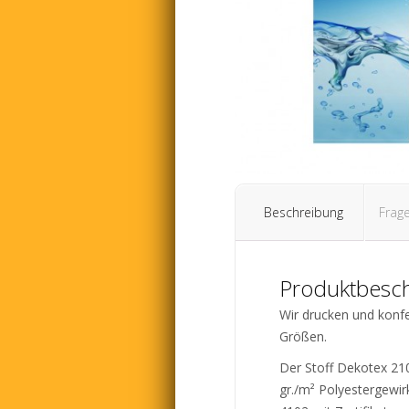
Beschreibung
Frag
Produktbesc
Wir drucken und konf
Größen.
Der Stoff Dekotex 210
gr./m² Polyestergewi