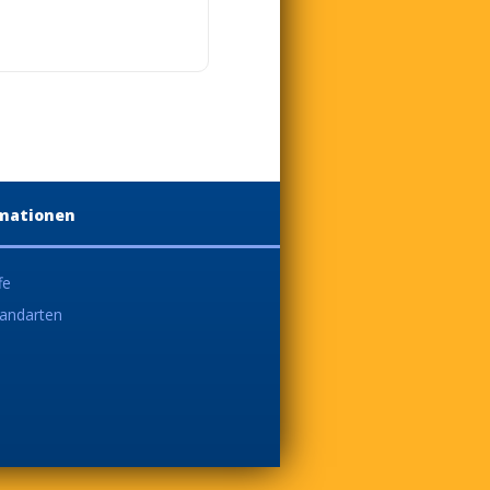
mationen
fe
andarten